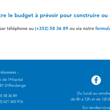
re le budget à prévoir pour construire ou 
par téléphone au
(+352) 58 36 89
ou via notre
formul
données :
e de l'Hôpital
581 Differdange
Du lundi au vendre
) 58 36 89
de 8h à 12h et de 12h3
2) 621 365 916
Sur rendez-vou