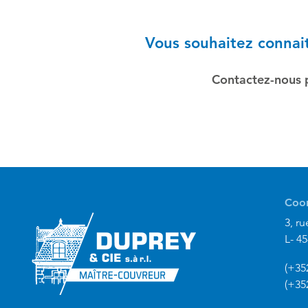
Vous souhaitez connait
Contactez-nous 
Coor
3, ru
L- 4
(+352
(+35