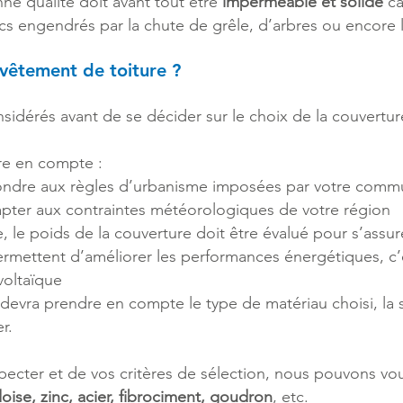
ne qualité doit avant tout être
imperméable et solide
ca
cs engendrés par la chute de grêle, d’arbres ou encore
vêtement de toiture ?
nsidérés avant de se décider sur le choix de la couvertur
re en compte :
pondre aux règles d’urbanisme imposées par votre com
apter aux contraintes météorologiques de votre région
 le poids de la couverture doit être évalué pour s’assure
rmettent d’améliorer les performances énergétiques, c’e
voltaïque
devra prendre en compte le type de matériau choisi, la su
r.
pecter et de vos critères de sélection, nous pouvons vou
doise, zinc, acier, fibrociment, goudron
, etc.