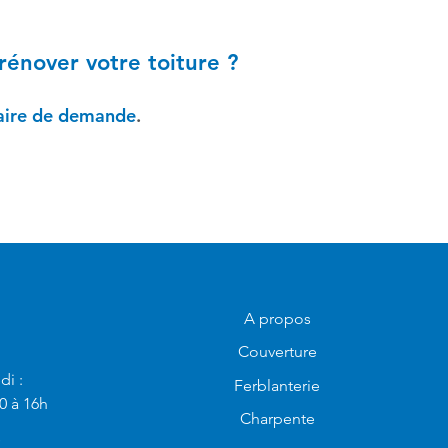
rénover votre toiture ?
aire de demande
.
A propos
Couverture
di :
Ferblanterie
0 à 16h
Charpente
s