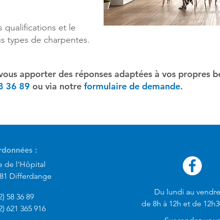
qualifications et le
ous types de charpentes.
vous apporter des réponses adaptées à vos propres be
8 36 89
ou via notre
formulaire de demande
.
données :
e de l'Hôpital
581 Differdange
Du lundi au vendre
) 58 36 89
de 8h à 12h et de 12h3
2) 621 365 916