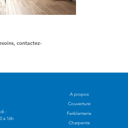
soins, contactez-
A propos
Couverture
di :
Ferblanterie
0 à 16h
Charpente