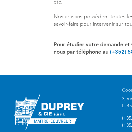
etc.
Nos artisans possèdent toutes les 
savoir-faire pour intervenir sur t
Pour étudier votre demande et 
nous par téléphone au
(+352) 5
Coor
3, ru
L- 4
(+352
(+35